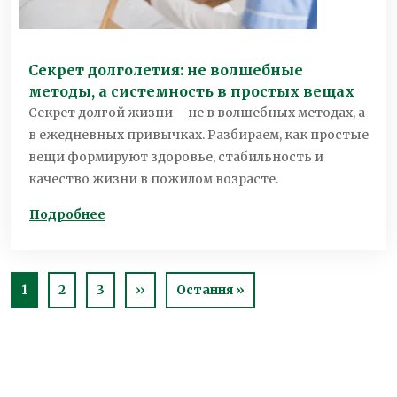
Секрет долголетия: не волшебные
методы, а системность в простых вещах
Секрет долгой жизни – не в волшебных методах, а
в ежедневных привычках. Разбираем, как простые
вещи формируют здоровье, стабильность и
качество жизни в пожилом возрасте.
Подробнее
Pagination
Next page
Last page
1
2
3
››
Остання »